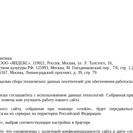
литики:
ОО «ЯНДЕКС», 119021, Россия, Москва, ул. Л. Толстого, 16;
ом культуры РФ, 125993, Москва, М. Гнездниковский пер., 7/6, стр. 1,2
67, Москва, Ленинградский проспект, д. 39, стр. 79.
целью сбора технических данных посетителей для обеспечения работосп
чески соглашаетесь с использованием данных технологий. Собранная п
 помочь нам улучшить работу нашего сайта.
го сайта, собранная при помощи «cookie», будет передаваться 
ся на их серверах на территории Российской Федерации.
клавиши Ctrl+Enter или ссылку ниже
e», выбрав соответствующие настройки в браузере.
те, что ознакомлены с политикой конфиденциальности сайта и даете со