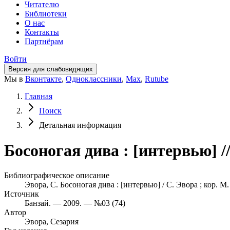
Читателю
Библиотеки
О нас
Контакты
Партнёрам
Войти
Версия для слабовидящих
Мы в
Вконтакте
,
Одноклассники
,
Max
,
Rutube
Главная
Поиск
Детальная информация
Босоногая дива : [интервью] /
Библиографическое описание
Эвора, С. Босоногая дива : [интервью] / С. Эвора ; кор. М.
Источник
Банзай. — 2009. — №03 (74)
Автор
Эвора, Сезария