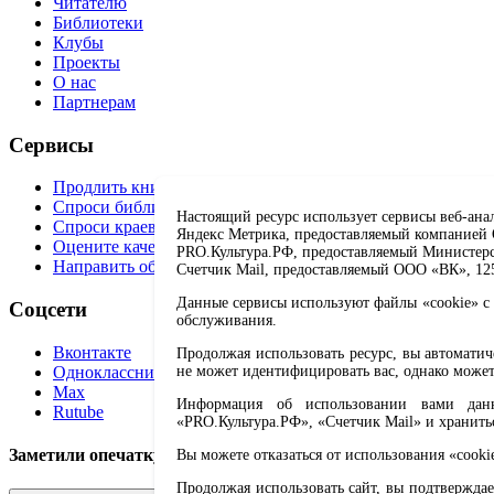
Читателю
Библиотеки
Клубы
Проекты
О нас
Партнерам
Сервисы
Продлить книгу
Спроси библиотекаря
Настоящий ресурс использует сервисы веб-ана
Спроси краеведа
Яндекс Метрика, предоставляемый компанией О
Оцените качество услуг
PRO.Культура.РФ, предоставляемый Министерств
Направить обращение директору
Счетчик Mail, предоставляемый ООО «ВК», 1251
Данные сервисы используют файлы «cookie» с 
Соцсети
обслуживания.
Вконтакте
Продолжая использовать ресурс, вы автомати
Одноклассники
не может идентифицировать вас, однако может
Max
Информация об использовании вами данно
Rutube
«PRO.Культура.РФ», «Счетчик Mail» и хранить
Заметили опечатку? Выделите текст с ошибкой и нажмите 
Вы можете отказаться от использования «cooki
Продолжая использовать сайт, вы подтверждае