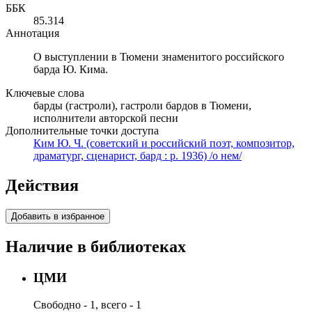
ББК
85.314
Аннотация
О выступлении в Тюмени знаменитого российского
барда Ю. Кима.
Ключевые слова
барды (гастроли), гастроли бардов в Тюмени,
исполнители авторской песни
Дополнительные точки доступа
Ким Ю. Ч. (советский и российский поэт, композитор,
драматург, сценарист, бард : р. 1936) /о нем/
Действия
Добавить в избранное
Наличие в библиотеках
ЦМИ
Свободно - 1, всего - 1