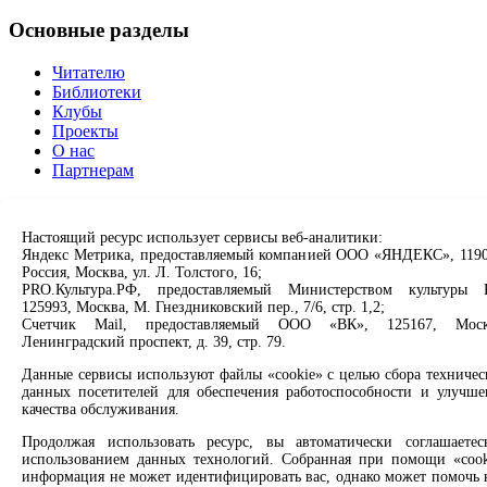
Основные разделы
Читателю
Библиотеки
Клубы
Проекты
О нас
Партнерам
Сервисы
Настоящий ресурс использует сервисы веб-аналитики:
Продлить книгу
Яндекс Метрика, предоставляемый компанией ООО «ЯНДЕКС», 1190
Россия, Москва, ул. Л. Толстого, 16;
Спроси библиотекаря
PRO.Культура.РФ, предоставляемый Министерством культуры 
Спроси краеведа
125993, Москва, М. Гнездниковский пер., 7/6, стр. 1,2;
Оцените качество услуг
Счетчик Mail, предоставляемый ООО «ВК», 125167, Моск
Направить обращение директору
Ленинградский проспект, д. 39, стр. 79.
Соцсети
Данные сервисы используют файлы «cookie» с целью сбора техничес
данных посетителей для обеспечения работоспособности и улучше
качества обслуживания.
Вконтакте
Одноклассники
Продолжая использовать ресурс, вы автоматически соглашаетес
Max
использованием данных технологий. Собранная при помощи «cook
Rutube
информация не может идентифицировать вас, однако может помочь 