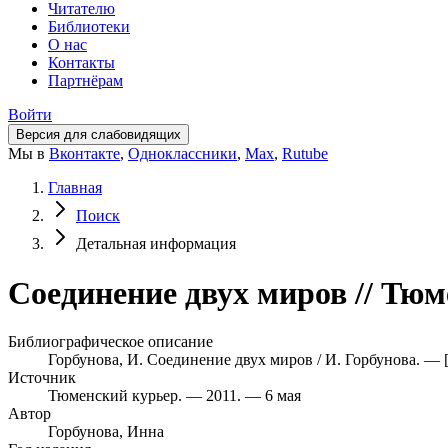
Читателю
Библиотеки
О нас
Контакты
Партнёрам
Войти
Версия для слабовидящих
Мы в
Вконтакте
,
Одноклассники
,
Max
,
Rutube
Главная
Поиск
Детальная информация
Соединение двух миров // Тюм
Библиографическое описание
Горбунова, И. Соединение двух миров / И. Горбунова. — [
Источник
Тюменский курьер. — 2011. — 6 мая
Автор
Горбунова, Инна