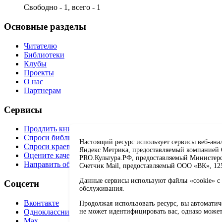
Свободно - 1, всего - 1
Основные разделы
Читателю
Библиотеки
Клубы
Проекты
О нас
Партнерам
Сервисы
Продлить книгу
Спроси библиотекаря
Настоящий ресурс использует сервисы веб-ана
Спроси краеведа
Яндекс Метрика, предоставляемый компанией О
Оцените качество услуг
PRO.Культура.РФ, предоставляемый Министерств
Направить обращение директору
Счетчик Mail, предоставляемый ООО «ВК», 1251
Данные сервисы используют файлы «cookie» с 
Соцсети
обслуживания.
Вконтакте
Продолжая использовать ресурс, вы автомати
Одноклассники
не может идентифицировать вас, однако может
Max