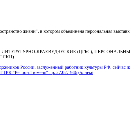
остранство жизни", в котором объединена персональная выставк
 ЛИТЕРАТУРНО-КРАЕВЕДЧЕСКИЕ (ЦГБС), ПЕРСОНАЛЬН
Т ЛКЦ)
дожников России, заслуженный работник культуры РФ, сейчас жи
ГТРК "Регион-Тюмень" : р. 27.02.1946) /о нем/