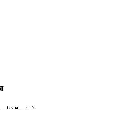
я
 — 6 мая. — С. 5.