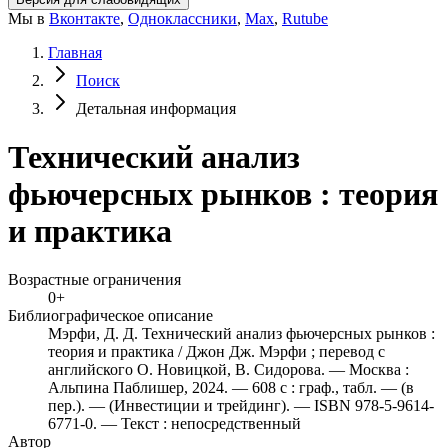
Мы в
Вконтакте
,
Одноклассники
,
Max
,
Rutube
Главная
Поиск
Детальная информация
Технический анализ
фьючерсных рынков : теория
и практика
Возрастные ограничения
0+
Библиографическое описание
Мэрфи, Д. Д. Технический анализ фьючерсных рынков :
теория и практика / Джон Дж. Мэрфи ; перевод с
английского О. Новицкой, В. Сидорова. — Москва :
Альпина Паблишер, 2024. — 608 с : граф., табл. — (в
пер.). — (Инвестиции и трейдинг). — ISBN 978-5-9614-
6771-0. — Текст : непосредственный
Автор