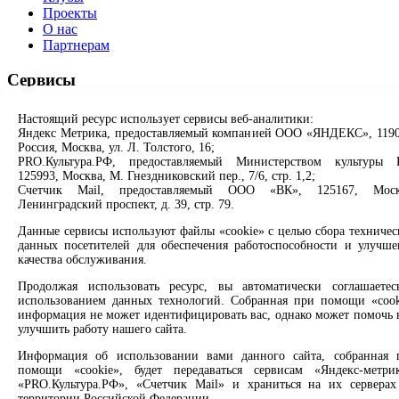
Проекты
О нас
Партнерам
Сервисы
Продлить книгу
Настоящий ресурс использует сервисы веб-аналитики:
Спроси библиотекаря
Яндекс Метрика, предоставляемый компанией ООО «ЯНДЕКС», 1190
Спроси краеведа
Россия, Москва, ул. Л. Толстого, 16;
Оцените качество услуг
PRO.Культура.РФ, предоставляемый Министерством культуры 
125993, Москва, М. Гнездниковский пер., 7/6, стр. 1,2;
Направить обращение директору
Счетчик Mail, предоставляемый ООО «ВК», 125167, Моск
Ленинградский проспект, д. 39, стр. 79.
Соцсети
Данные сервисы используют файлы «cookie» с целью сбора техничес
данных посетителей для обеспечения работоспособности и улучше
Вконтакте
качества обслуживания.
Одноклассники
Max
Продолжая использовать ресурс, вы автоматически соглашаетес
Rutube
использованием данных технологий. Собранная при помощи «cook
информация не может идентифицировать вас, однако может помочь 
улучшить работу нашего сайта.
Заметили опечатку? Выделите текст с ошибкой и нажмите
клавиши Ctrl+Enter или ссылку ниже
Информация об использовании вами данного сайта, собранная 
помощи «cookie», будет передаваться сервисам «Яндекс-метрик
Сообщить об ошибке
«PRO.Культура.РФ», «Счетчик Mail» и храниться на их серверах
территории Российской Федерации.