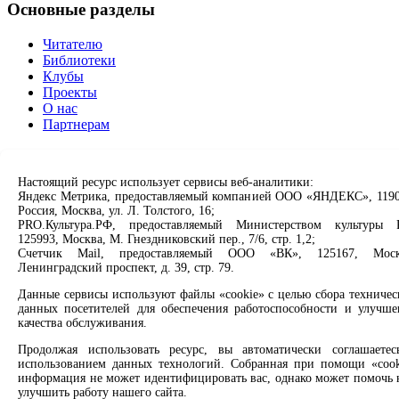
Основные разделы
Читателю
Библиотеки
Клубы
Проекты
О нас
Партнерам
Сервисы
Настоящий ресурс использует сервисы веб-аналитики:
Продлить книгу
Яндекс Метрика, предоставляемый компанией ООО «ЯНДЕКС», 1190
Спроси библиотекаря
Россия, Москва, ул. Л. Толстого, 16;
Спроси краеведа
PRO.Культура.РФ, предоставляемый Министерством культуры 
125993, Москва, М. Гнездниковский пер., 7/6, стр. 1,2;
Оцените качество услуг
Счетчик Mail, предоставляемый ООО «ВК», 125167, Моск
Направить обращение директору
Ленинградский проспект, д. 39, стр. 79.
Соцсети
Данные сервисы используют файлы «cookie» с целью сбора техничес
данных посетителей для обеспечения работоспособности и улучше
качества обслуживания.
Вконтакте
Одноклассники
Продолжая использовать ресурс, вы автоматически соглашаетес
Max
использованием данных технологий. Собранная при помощи «cook
Rutube
информация не может идентифицировать вас, однако может помочь 
улучшить работу нашего сайта.