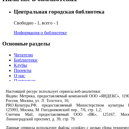
Центральная городская библиотека
Свободно - 1, всего - 1
Информация о библиотеке
Основные разделы
Читателю
Библиотеки
Клубы
Проекты
О нас
Партнерам
Сервисы
Настоящий ресурс использует сервисы веб-аналитики:
Яндекс Метрика, предоставляемый компанией ООО «ЯНДЕКС», 1190
Россия, Москва, ул. Л. Толстого, 16;
Продлить книгу
PRO.Культура.РФ, предоставляемый Министерством культуры 
Спроси библиотекаря
125993, Москва, М. Гнездниковский пер., 7/6, стр. 1,2;
Спроси краеведа
Счетчик Mail, предоставляемый ООО «ВК», 125167, Моск
Оцените качество услуг
Ленинградский проспект, д. 39, стр. 79.
Направить обращение директору
Данные сервисы используют файлы «cookie» с целью сбора техничес