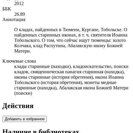
2012
ББК
26.89
Аннотация
О кладах, найденных в Тюмени, Кургане, Тобольске. О
найденных старинных иконах, в т. ч. святителя Иоанна
Тобольского. О том, что сейчас ищут тюменцы: золото
Колчака, клад Распутина, Абалакскую икону Божией
Матери.
Ключевые слова
клады старинные (находки), кладоискательство, поиски
кладов, священническая панагия старинная (находка),
иконы старинные (история обретения), икона Иоанна
Тобольского (история обретения), монеты медные
старинные (находка), Абалакская икона Божией Матери
(поиски)
Действия
Добавить в избранное
Наличие в библиотеках