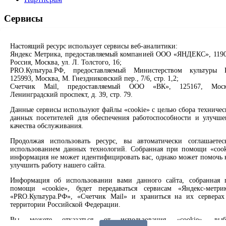
Сервисы
Продлить книгу
Настоящий ресурс использует сервисы веб-аналитики:
Спроси библиотекаря
Яндекс Метрика, предоставляемый компанией ООО «ЯНДЕКС», 1190
Спроси краеведа
Россия, Москва, ул. Л. Толстого, 16;
Оцените качество услуг
PRO.Культура.РФ, предоставляемый Министерством культуры 
Направить обращение директору
125993, Москва, М. Гнездниковский пер., 7/6, стр. 1,2;
Счетчик Mail, предоставляемый ООО «ВК», 125167, Моск
Соцсети
Ленинградский проспект, д. 39, стр. 79.
Данные сервисы используют файлы «cookie» с целью сбора техничес
Вконтакте
данных посетителей для обеспечения работоспособности и улучше
Одноклассники
качества обслуживания.
Max
Rutube
Продолжая использовать ресурс, вы автоматически соглашаетес
использованием данных технологий. Собранная при помощи «cook
информация не может идентифицировать вас, однако может помочь 
Заметили опечатку? Выделите текст с ошибкой и нажмите
улучшить работу нашего сайта.
клавиши Ctrl+Enter или ссылку ниже
Информация об использовании вами данного сайта, собранная 
помощи «cookie», будет передаваться сервисам «Яндекс-метрик
Сообщить об ошибке
«PRO.Культура.РФ», «Счетчик Mail» и храниться на их серверах
территории Российской Федерации.
2008 –
2026
© Централизованная городская библиотечная
система, 6+
Вы можете отказаться от использования «cookie», выб