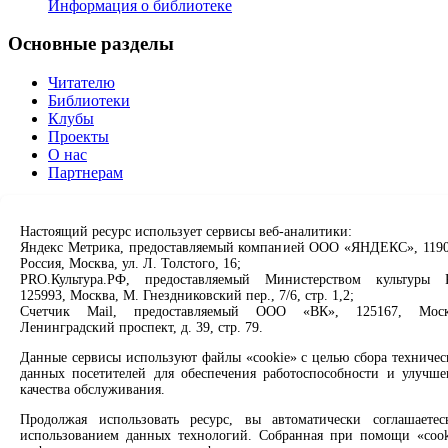
Информация о библиотеке
Основные разделы
Читателю
Библиотеки
Клубы
Проекты
О нас
Партнерам
Сервисы
Настоящий ресурс использует сервисы веб-аналитики:
Яндекс Метрика, предоставляемый компанией ООО «ЯНДЕКС», 1190
Продлить книгу
Россия, Москва, ул. Л. Толстого, 16;
Спроси библиотекаря
PRO.Культура.РФ, предоставляемый Министерством культуры 
Спроси краеведа
125993, Москва, М. Гнездниковский пер., 7/6, стр. 1,2;
Оцените качество услуг
Счетчик Mail, предоставляемый ООО «ВК», 125167, Моск
Направить обращение директору
Ленинградский проспект, д. 39, стр. 79.
Данные сервисы используют файлы «cookie» с целью сбора техничес
Соцсети
данных посетителей для обеспечения работоспособности и улучше
качества обслуживания.
Вконтакте
Одноклассники
Продолжая использовать ресурс, вы автоматически соглашаетес
Max
использованием данных технологий. Собранная при помощи «cook