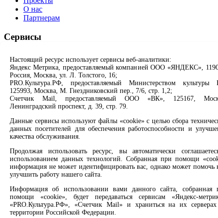
Проекты
О нас
Партнерам
Сервисы
Продлить книгу
Настоящий ресурс использует сервисы веб-аналитики:
Спроси библиотекаря
Яндекс Метрика, предоставляемый компанией ООО «ЯНДЕКС», 1190
Спроси краеведа
Россия, Москва, ул. Л. Толстого, 16;
Оцените качество услуг
PRO.Культура.РФ, предоставляемый Министерством культуры 
Направить обращение директору
125993, Москва, М. Гнездниковский пер., 7/6, стр. 1,2;
Счетчик Mail, предоставляемый ООО «ВК», 125167, Моск
Ленинградский проспект, д. 39, стр. 79.
Соцсети
Данные сервисы используют файлы «cookie» с целью сбора техничес
Вконтакте
данных посетителей для обеспечения работоспособности и улучше
качества обслуживания.
Одноклассники
Max
Продолжая использовать ресурс, вы автоматически соглашаетес
Rutube
использованием данных технологий. Собранная при помощи «cook
информация не может идентифицировать вас, однако может помочь 
Заметили опечатку? Выделите текст с ошибкой и нажмите
улучшить работу нашего сайта.
клавиши Ctrl+Enter или ссылку ниже
Информация об использовании вами данного сайта, собранная 
помощи «cookie», будет передаваться сервисам «Яндекс-метрик
Сообщить об ошибке
«PRO.Культура.РФ», «Счетчик Mail» и храниться на их серверах
территории Российской Федерации.