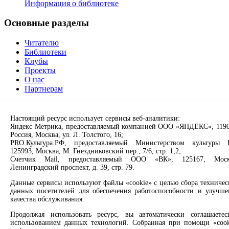
Информация о библиотеке
Основные разделы
Читателю
Библиотеки
Клубы
Проекты
О нас
Партнерам
Сервисы
Настоящий ресурс использует сервисы веб-аналитики:
Яндекс Метрика, предоставляемый компанией ООО «ЯНДЕКС», 1190
Продлить книгу
Россия, Москва, ул. Л. Толстого, 16;
Спроси библиотекаря
PRO.Культура.РФ, предоставляемый Министерством культуры 
Спроси краеведа
125993, Москва, М. Гнездниковский пер., 7/6, стр. 1,2;
Оцените качество услуг
Счетчик Mail, предоставляемый ООО «ВК», 125167, Моск
Направить обращение директору
Ленинградский проспект, д. 39, стр. 79.
Данные сервисы используют файлы «cookie» с целью сбора техничес
Соцсети
данных посетителей для обеспечения работоспособности и улучше
качества обслуживания.
Вконтакте
Одноклассники
Продолжая использовать ресурс, вы автоматически соглашаетес
Max
использованием данных технологий. Собранная при помощи «cook