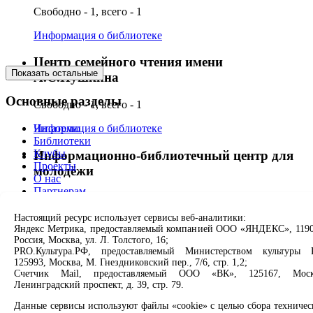
Свободно - 1, всего - 1
Информация о библиотеке
Центр семейного чтения имени
Показать остальные
А.С.Пушкина
Основные разделы
Свободно - 1, всего - 1
Читателю
Информация о библиотеке
Библиотеки
Клубы
Информационно-библиотечный центр для
Проекты
молодёжи
О нас
Партнерам
Свободно - 0, всего - 1
Сервисы
Настоящий ресурс использует сервисы веб-аналитики:
Информация о библиотеке
Яндекс Метрика, предоставляемый компанией ООО «ЯНДЕКС», 1190
Россия, Москва, ул. Л. Толстого, 16;
Продлить книгу
PRO.Культура.РФ, предоставляемый Министерством культуры 
Спроси библиотекаря
125993, Москва, М. Гнездниковский пер., 7/6, стр. 1,2;
Спроси краеведа
Счетчик Mail, предоставляемый ООО «ВК», 125167, Моск
Оцените качество услуг
Ленинградский проспект, д. 39, стр. 79.
Направить обращение директору
Данные сервисы используют файлы «cookie» с целью сбора техничес