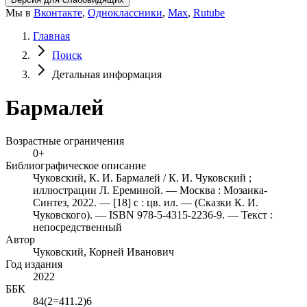
Мы в
Вконтакте
,
Одноклассники
,
Max
,
Rutube
Главная
Поиск
Детальная информация
Бармалей
Возрастные ограничения
0+
Библиографическое описание
Чуковский, К. И. Бармалей / К. И. Чуковский ;
иллюстрации Л. Ереминой. — Москва : Мозаика-
Синтез, 2022. — [18] с : цв. ил. — (Сказки К. И.
Чуковского). — ISBN 978-5-4315-2236-9. — Текст :
непосредственный
Автор
Чуковский, Корней Иванович
Год издания
2022
ББК
84(2=411.2)6