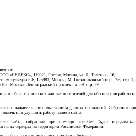
литики:
ОО «ЯНДЕКС», 119021, Россия, Москва, ул. Л. Толстого, 16;
ом культуры РФ, 125993, Москва, М. Гнездниковский пер., 7/6, стр. 1,2
67, Москва, Ленинградский проспект, д. 39, стр. 79.
целью сбора технических данных посетителей для обеспечения работосп
чески соглашаетесь с использованием данных технологий. Собранная п
 помочь нам улучшить работу нашего сайта.
го сайта, собранная при помощи «cookie», будет передаваться 
ся на их серверах на территории Российской Федерации.
клавиши Ctrl+Enter или ссылку ниже
e», выбрав соответствующие настройки в браузере.