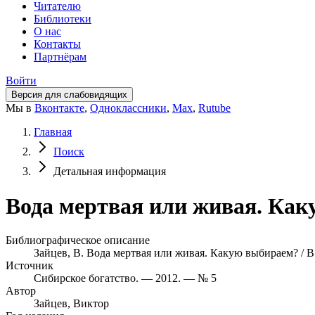
Читателю
Библиотеки
О нас
Контакты
Партнёрам
Войти
Версия для слабовидящих
Мы в
Вконтакте
,
Одноклассники
,
Max
,
Rutube
Главная
Поиск
Детальная информация
Вода мертвая или живая. Каку
Библиографическое описание
Зайцев, В. Вода мертвая или живая. Какую выбираем? / В.
Источник
Сибирское богатство. — 2012. — № 5
Автор
Зайцев, Виктор