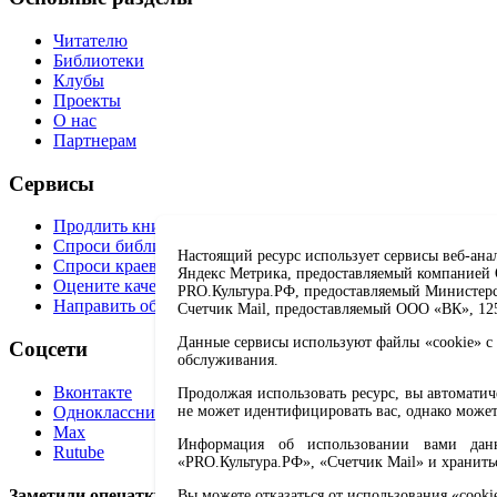
Читателю
Библиотеки
Клубы
Проекты
О нас
Партнерам
Сервисы
Продлить книгу
Спроси библиотекаря
Настоящий ресурс использует сервисы веб-ана
Спроси краеведа
Яндекс Метрика, предоставляемый компанией О
Оцените качество услуг
PRO.Культура.РФ, предоставляемый Министерств
Направить обращение директору
Счетчик Mail, предоставляемый ООО «ВК», 1251
Данные сервисы используют файлы «cookie» с 
Соцсети
обслуживания.
Вконтакте
Продолжая использовать ресурс, вы автомати
Одноклассники
не может идентифицировать вас, однако может
Max
Информация об использовании вами данно
Rutube
«PRO.Культура.РФ», «Счетчик Mail» и хранить
Заметили опечатку? Выделите текст с ошибкой и нажмите 
Вы можете отказаться от использования «cooki