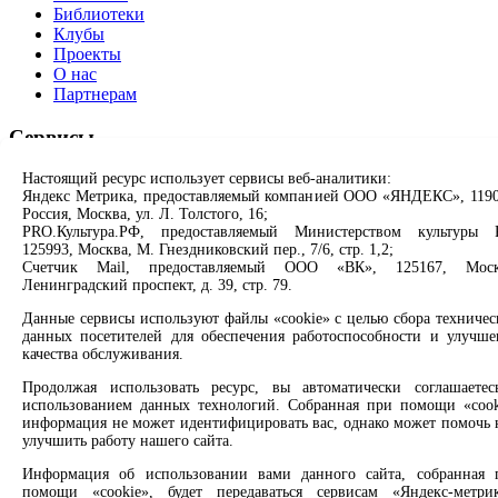
Библиотеки
Клубы
Проекты
О нас
Партнерам
Сервисы
Настоящий ресурс использует сервисы веб-аналитики:
Продлить книгу
Яндекс Метрика, предоставляемый компанией ООО «ЯНДЕКС», 1190
Спроси библиотекаря
Россия, Москва, ул. Л. Толстого, 16;
Спроси краеведа
PRO.Культура.РФ, предоставляемый Министерством культуры 
Оцените качество услуг
125993, Москва, М. Гнездниковский пер., 7/6, стр. 1,2;
Направить обращение директору
Счетчик Mail, предоставляемый ООО «ВК», 125167, Моск
Ленинградский проспект, д. 39, стр. 79.
Соцсети
Данные сервисы используют файлы «cookie» с целью сбора техничес
данных посетителей для обеспечения работоспособности и улучше
Вконтакте
качества обслуживания.
Одноклассники
Max
Продолжая использовать ресурс, вы автоматически соглашаетес
Rutube
использованием данных технологий. Собранная при помощи «cook
информация не может идентифицировать вас, однако может помочь 
улучшить работу нашего сайта.
Заметили опечатку? Выделите текст с ошибкой и нажмите
клавиши Ctrl+Enter или ссылку ниже
Информация об использовании вами данного сайта, собранная 
помощи «cookie», будет передаваться сервисам «Яндекс-метрик