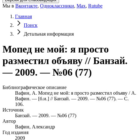
Мы в
Вконтакте
,
Одноклассники
,
Max
,
Rutube
Главная
Поиск
Детальная информация
Мопед не мой: я просто
разместил объяву // Банзай.
— 2009. — №06 (77)
Библиографическое описание
Вафин, А. Мопед не мой: я просто разместил объяву / А.
Вафин. — [б.и.] // Банзай. — 2009. — №06 (77). — С.
106.
Источник
Банзай. — 2009. — №06 (77)
Автор
Вафин, Александр
Год издания
2009