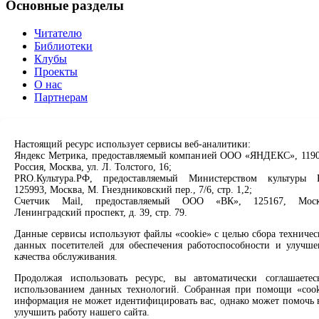
Основные разделы
Читателю
Библиотеки
Клубы
Проекты
О нас
Партнерам
Сервисы
Настоящий ресурс использует сервисы веб-аналитики:
Продлить книгу
Яндекс Метрика, предоставляемый компанией ООО «ЯНДЕКС», 1190
Спроси библиотекаря
Россия, Москва, ул. Л. Толстого, 16;
Спроси краеведа
PRO.Культура.РФ, предоставляемый Министерством культуры 
125993, Москва, М. Гнездниковский пер., 7/6, стр. 1,2;
Оцените качество услуг
Счетчик Mail, предоставляемый ООО «ВК», 125167, Моск
Направить обращение директору
Ленинградский проспект, д. 39, стр. 79.
Соцсети
Данные сервисы используют файлы «cookie» с целью сбора техничес
данных посетителей для обеспечения работоспособности и улучше
качества обслуживания.
Вконтакте
Одноклассники
Продолжая использовать ресурс, вы автоматически соглашаетес
Max
использованием данных технологий. Собранная при помощи «cook
Rutube
информация не может идентифицировать вас, однако может помочь 
улучшить работу нашего сайта.