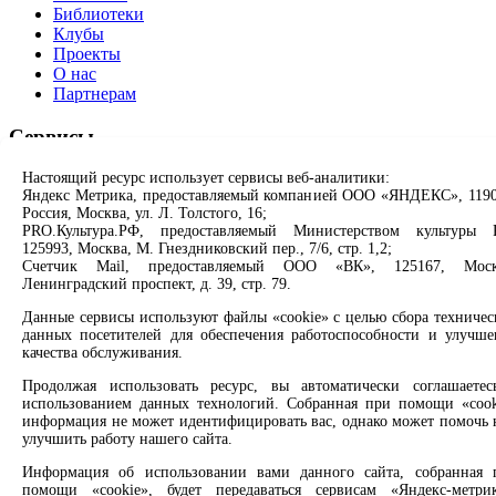
Библиотеки
Клубы
Проекты
О нас
Партнерам
Сервисы
Настоящий ресурс использует сервисы веб-аналитики:
Продлить книгу
Яндекс Метрика, предоставляемый компанией ООО «ЯНДЕКС», 1190
Спроси библиотекаря
Россия, Москва, ул. Л. Толстого, 16;
Спроси краеведа
PRO.Культура.РФ, предоставляемый Министерством культуры 
Оцените качество услуг
125993, Москва, М. Гнездниковский пер., 7/6, стр. 1,2;
Направить обращение директору
Счетчик Mail, предоставляемый ООО «ВК», 125167, Моск
Ленинградский проспект, д. 39, стр. 79.
Соцсети
Данные сервисы используют файлы «cookie» с целью сбора техничес
данных посетителей для обеспечения работоспособности и улучше
Вконтакте
качества обслуживания.
Одноклассники
Max
Продолжая использовать ресурс, вы автоматически соглашаетес
Rutube
использованием данных технологий. Собранная при помощи «cook
информация не может идентифицировать вас, однако может помочь 
улучшить работу нашего сайта.
Заметили опечатку? Выделите текст с ошибкой и нажмите
клавиши Ctrl+Enter или ссылку ниже
Информация об использовании вами данного сайта, собранная 
помощи «cookie», будет передаваться сервисам «Яндекс-метрик