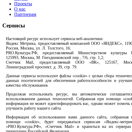
Проекты
О нас
Партнерам
Сервисы
Продлить книгу
Настоящий ресурс использует сервисы веб-аналитики:
Спроси библиотекаря
Яндекс Метрика, предоставляемый компанией ООО «ЯНДЕКС», 1190
Спроси краеведа
Россия, Москва, ул. Л. Толстого, 16;
Оцените качество услуг
PRO.Культура.РФ, предоставляемый Министерством культуры 
125993, Москва, М. Гнездниковский пер., 7/6, стр. 1,2;
Направить обращение директору
Счетчик Mail, предоставляемый ООО «ВК», 125167, Моск
Ленинградский проспект, д. 39, стр. 79.
Соцсети
Данные сервисы используют файлы «cookie» с целью сбора техничес
данных посетителей для обеспечения работоспособности и улучше
Вконтакте
качества обслуживания.
Одноклассники
Max
Продолжая использовать ресурс, вы автоматически соглашаетес
Rutube
использованием данных технологий. Собранная при помощи «cook
информация не может идентифицировать вас, однако может помочь 
улучшить работу нашего сайта.
Заметили опечатку? Выделите текст с ошибкой и нажмите
клавиши Ctrl+Enter или ссылку ниже
Информация об использовании вами данного сайта, собранная 
помощи «cookie», будет передаваться сервисам «Яндекс-метрик
Сообщить об ошибке
«PRO.Культура.РФ», «Счетчик Mail» и храниться на их серверах
территории Российской Федерации.