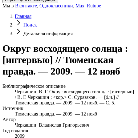
Мы в
Вконтакте
,
Одноклассники
,
Max
,
Rutube
Главная
Поиск
Детальная информация
Округ восходящего солнца :
[интервью] // Тюменская
правда. — 2009. — 12 нояб
Библиографическое описание
Черкашин, В. Г. Округ восходящего солнца : [интервью]
/ В. Г. Черкашин ; <кор.> С. Суразаков. — [б.и.] //
Тюменская правда. — 2009. — 12 нояб. — С. 5.
Источник
Тюменская правда. — 2009. — 12 нояб
Автор
Черкашин, Владислав Григорьевич
Год издания
2009