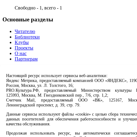
Свободно - 1, всего - 1
Основные разделы
Читателю
Библиотеки
Клубы
Проекты
О нас
Партнерам
Сервисы
Настоящий ресурс использует сервисы веб-аналитики:
Яндекс Метрика, предоставляемый компанией ООО «ЯНДЕКС», 1190
Продлить книгу
Россия, Москва, ул. Л. Толстого, 16;
Спроси библиотекаря
PRO.Культура.РФ, предоставляемый Министерством культуры 
Спроси краеведа
125993, Москва, М. Гнездниковский пер., 7/6, стр. 1,2;
Оцените качество услуг
Счетчик Mail, предоставляемый ООО «ВК», 125167, Моск
Направить обращение директору
Ленинградский проспект, д. 39, стр. 79.
Данные сервисы используют файлы «cookie» с целью сбора техничес
Соцсети
данных посетителей для обеспечения работоспособности и улучше
качества обслуживания.
Вконтакте
Продолжая использовать ресурс, вы автоматически соглашаетес
Одноклассники