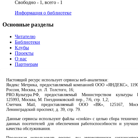
Свободно - 1, всего - 1
Информация о библиотеке
Основные разделы
Читателю
Библиотеки
Клубы
Проекты
О нас
Партнерам
Сервисы
Настоящий ресурс использует сервисы веб-аналитики:
Яндекс Метрика, предоставляемый компанией ООО «ЯНДЕКС», 1190
Продлить книгу
Россия, Москва, ул. Л. Толстого, 16;
Спроси библиотекаря
PRO.Культура.РФ, предоставляемый Министерством культуры 
Спроси краеведа
125993, Москва, М. Гнездниковский пер., 7/6, стр. 1,2;
Оцените качество услуг
Счетчик Mail, предоставляемый ООО «ВК», 125167, Моск
Ленинградский проспект, д. 39, стр. 79.
Направить обращение директору
Данные сервисы используют файлы «cookie» с целью сбора техничес
Соцсети
данных посетителей для обеспечения работоспособности и улучше
качества обслуживания.
Вконтакте
Продолжая использовать ресурс, вы автоматически соглашаетес