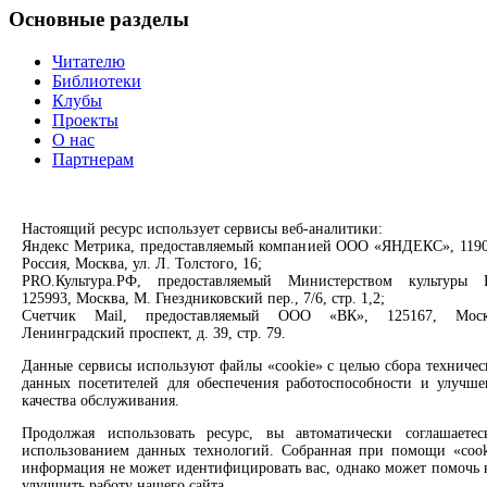
Основные разделы
Читателю
Библиотеки
Клубы
Проекты
О нас
Партнерам
Сервисы
Настоящий ресурс использует сервисы веб-аналитики:
Продлить книгу
Яндекс Метрика, предоставляемый компанией ООО «ЯНДЕКС», 1190
Спроси библиотекаря
Россия, Москва, ул. Л. Толстого, 16;
PRO.Культура.РФ, предоставляемый Министерством культуры 
Спроси краеведа
125993, Москва, М. Гнездниковский пер., 7/6, стр. 1,2;
Оцените качество услуг
Счетчик Mail, предоставляемый ООО «ВК», 125167, Моск
Направить обращение директору
Ленинградский проспект, д. 39, стр. 79.
Соцсети
Данные сервисы используют файлы «cookie» с целью сбора техничес
данных посетителей для обеспечения работоспособности и улучше
качества обслуживания.
Вконтакте
Одноклассники
Продолжая использовать ресурс, вы автоматически соглашаетес
Max
использованием данных технологий. Собранная при помощи «cook
Rutube
информация не может идентифицировать вас, однако может помочь 
улучшить работу нашего сайта.