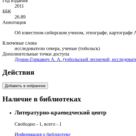
Год издания
2011
ББК
26.89
Аннотация
Об известном сибирском ученом, этнографе, картографе 
Ключевые слова
исследователи севера, ученые (тобольск)
Дополнительные точки доступа
Дунин-Горкавич А. А. (тобольский лесничий, исследовате
Действия
Добавить в избранное
Наличие в библиотеках
Литературно-краеведческий центр
Свободно - 1, всего - 1
Информация о библиотеке