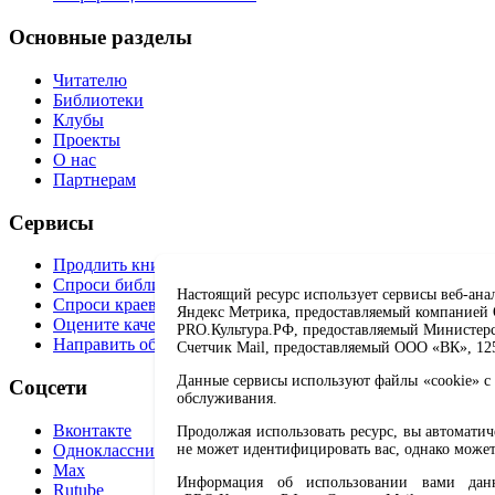
Основные разделы
Читателю
Библиотеки
Клубы
Проекты
О нас
Партнерам
Сервисы
Продлить книгу
Спроси библиотекаря
Настоящий ресурс использует сервисы веб-ана
Спроси краеведа
Яндекс Метрика, предоставляемый компанией О
Оцените качество услуг
PRO.Культура.РФ, предоставляемый Министерств
Направить обращение директору
Счетчик Mail, предоставляемый ООО «ВК», 1251
Данные сервисы используют файлы «cookie» с 
Соцсети
обслуживания.
Вконтакте
Продолжая использовать ресурс, вы автомати
Одноклассники
не может идентифицировать вас, однако может
Max
Информация об использовании вами данно
Rutube