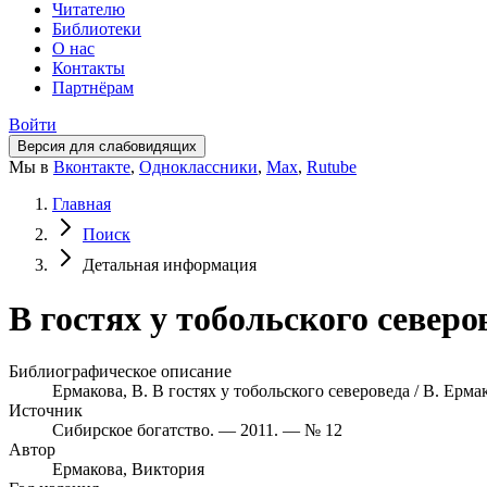
Читателю
Библиотеки
О нас
Контакты
Партнёрам
Войти
Версия для слабовидящих
Мы в
Вконтакте
,
Одноклассники
,
Max
,
Rutube
Главная
Поиск
Детальная информация
В гостях у тобольского северо
Библиографическое описание
Ермакова, В. В гостях у тобольского североведа / В. Ерма
Источник
Сибирское богатство. — 2011. — № 12
Автор
Ермакова, Виктория