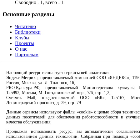
Свободно - 1, всего - 1
Основные разделы
Читателю
Библиотеки
Клубы
Проекты
О нас
Партнерам
Сервисы
Настоящий ресурс использует сервисы веб-аналитики:
Яндекс Метрика, предоставляемый компанией ООО «ЯНДЕКС», 1190
Продлить книгу
Россия, Москва, ул. Л. Толстого, 16;
Спроси библиотекаря
PRO.Культура.РФ, предоставляемый Министерством культуры 
Спроси краеведа
125993, Москва, М. Гнездниковский пер., 7/6, стр. 1,2;
Оцените качество услуг
Счетчик Mail, предоставляемый ООО «ВК», 125167, Моск
Направить обращение директору
Ленинградский проспект, д. 39, стр. 79.
Данные сервисы используют файлы «cookie» с целью сбора техничес
Соцсети
данных посетителей для обеспечения работоспособности и улучше
качества обслуживания.
Вконтакте
Одноклассники
Продолжая использовать ресурс, вы автоматически соглашаетес
Max
использованием данных технологий. Собранная при помощи «cook