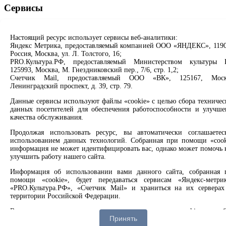
Сервисы
Продлить книгу
Спроси библиотекаря
Настоящий ресурс использует сервисы веб-аналитики:
Спроси краеведа
Яндекс Метрика, предоставляемый компанией ООО «ЯНДЕКС», 1190
Россия, Москва, ул. Л. Толстого, 16;
Оцените качество услуг
PRO.Культура.РФ, предоставляемый Министерством культуры 
Направить обращение директору
125993, Москва, М. Гнездниковский пер., 7/6, стр. 1,2;
Счетчик Mail, предоставляемый ООО «ВК», 125167, Моск
Соцсети
Ленинградский проспект, д. 39, стр. 79.
Данные сервисы используют файлы «cookie» с целью сбора техничес
Вконтакте
данных посетителей для обеспечения работоспособности и улучше
Одноклассники
качества обслуживания.
Max
Rutube
Продолжая использовать ресурс, вы автоматически соглашаетес
использованием данных технологий. Собранная при помощи «cook
информация не может идентифицировать вас, однако может помочь 
Заметили опечатку? Выделите текст с ошибкой и нажмите
улучшить работу нашего сайта.
клавиши Ctrl+Enter или ссылку ниже
Информация об использовании вами данного сайта, собранная 
помощи «cookie», будет передаваться сервисам «Яндекс-метрик
Сообщить об ошибке
«PRO.Культура.РФ», «Счетчик Mail» и храниться на их серверах
территории Российской Федерации.
2008 –
2026
© Централизованная городская библиотечная
система, 6+
Вы можете отказаться от использования «cookie», выб
Принять
соответствующие настройки в браузере.