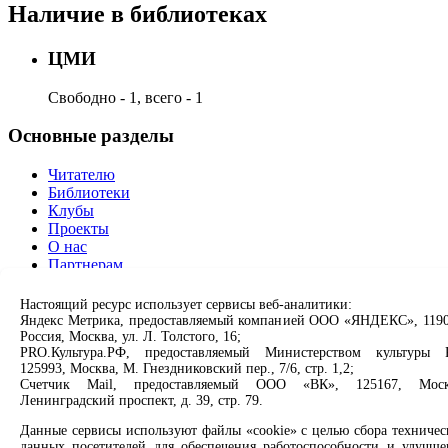
Наличие в библиотеках
ЦМИ
Свободно - 1, всего - 1
Основные разделы
Читателю
Библиотеки
Клубы
Проекты
О нас
Партнерам
Сервисы
Настоящий ресурс использует сервисы веб-аналитики:
Яндекс Метрика, предоставляемый компанией ООО «ЯНДЕКС», 1190
Россия, Москва, ул. Л. Толстого, 16;
Продлить книгу
PRO.Культура.РФ, предоставляемый Министерством культуры 
Спроси библиотекаря
125993, Москва, М. Гнездниковский пер., 7/6, стр. 1,2;
Спроси краеведа
Счетчик Mail, предоставляемый ООО «ВК», 125167, Моск
Оцените качество услуг
Ленинградский проспект, д. 39, стр. 79.
Направить обращение директору
Данные сервисы используют файлы «cookie» с целью сбора техничес
данных посетителей для обеспечения работоспособности и улучше