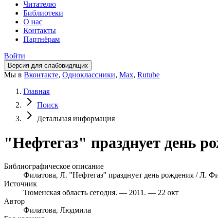
Читателю
Библиотеки
О нас
Контакты
Партнёрам
Войти
Версия для слабовидящих
Мы в
Вконтакте
,
Одноклассники
,
Max
,
Rutube
Главная
Поиск
Детальная информация
"Нефтегаз" празднует день ро
Библиографическое описание
Филатова, Л. "Нефтегаз" празднует день рождения / Л. Фи
Источник
Тюменская область сегодня. — 2011. — 22 окт
Автор
Филатова, Людмила