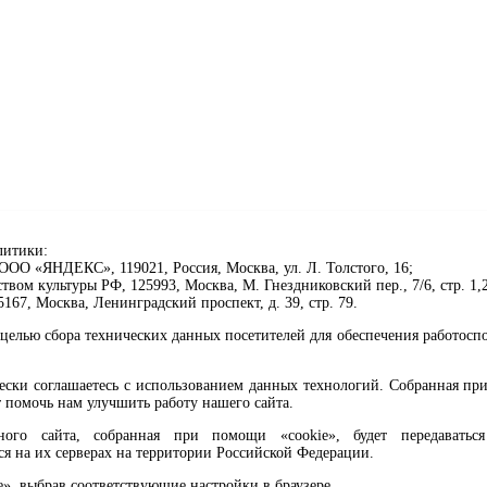
литики:
ОО «ЯНДЕКС», 119021, Россия, Москва, ул. Л. Толстого, 16;
ом культуры РФ, 125993, Москва, М. Гнездниковский пер., 7/6, стр. 1,2
67, Москва, Ленинградский проспект, д. 39, стр. 79.
целью сбора технических данных посетителей для обеспечения работосп
чески соглашаетесь с использованием данных технологий. Собранная п
 помочь нам улучшить работу нашего сайта.
го сайта, собранная при помощи «cookie», будет передаваться 
ся на их серверах на территории Российской Федерации.
клавиши Ctrl+Enter или ссылку ниже
e», выбрав соответствующие настройки в браузере.