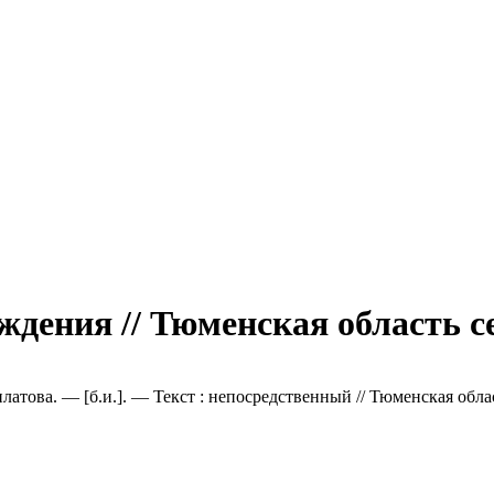
ждения // Тюменская область се
латова. — [б.и.]. — Текст : непосредственный // Тюменская облас