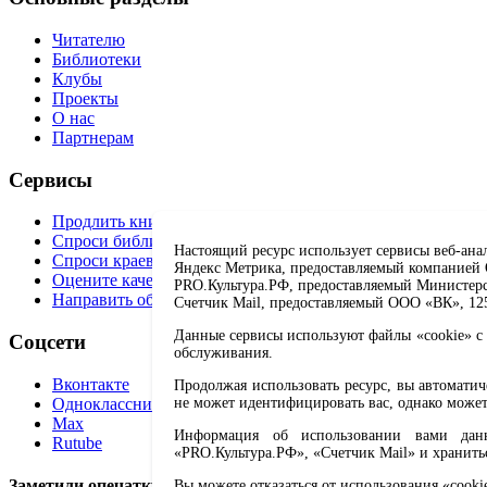
Читателю
Библиотеки
Клубы
Проекты
О нас
Партнерам
Сервисы
Продлить книгу
Спроси библиотекаря
Настоящий ресурс использует сервисы веб-ана
Спроси краеведа
Яндекс Метрика, предоставляемый компанией О
Оцените качество услуг
PRO.Культура.РФ, предоставляемый Министерств
Направить обращение директору
Счетчик Mail, предоставляемый ООО «ВК», 1251
Данные сервисы используют файлы «cookie» с 
Соцсети
обслуживания.
Вконтакте
Продолжая использовать ресурс, вы автомати
Одноклассники
не может идентифицировать вас, однако может
Max
Информация об использовании вами данно
Rutube
«PRO.Культура.РФ», «Счетчик Mail» и хранить
Заметили опечатку? Выделите текст с ошибкой и нажмите 
Вы можете отказаться от использования «cooki