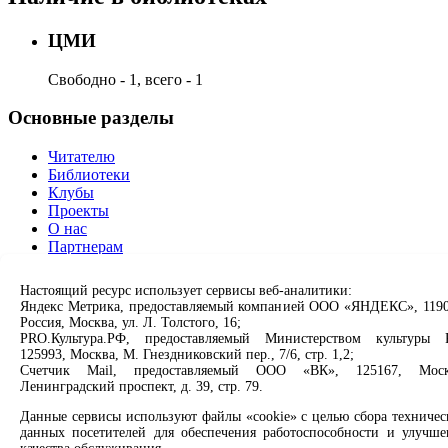
ЦМИ
Свободно - 1, всего - 1
Основные разделы
Читателю
Библиотеки
Клубы
Проекты
О нас
Партнерам
Сервисы
Настоящий ресурс использует сервисы веб-аналитики:
Яндекс Метрика, предоставляемый компанией ООО «ЯНДЕКС», 1190
Россия, Москва, ул. Л. Толстого, 16;
Продлить книгу
PRO.Культура.РФ, предоставляемый Министерством культуры 
Спроси библиотекаря
125993, Москва, М. Гнездниковский пер., 7/6, стр. 1,2;
Спроси краеведа
Счетчик Mail, предоставляемый ООО «ВК», 125167, Моск
Оцените качество услуг
Ленинградский проспект, д. 39, стр. 79.
Направить обращение директору
Данные сервисы используют файлы «cookie» с целью сбора техничес
Соцсети
данных посетителей для обеспечения работоспособности и улучше