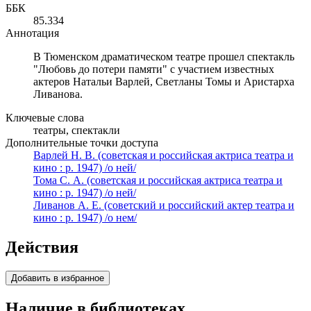
ББК
85.334
Аннотация
В Тюменском драматическом театре прошел спектакль
"Любовь до потери памяти" с участием известных
актеров Натальи Варлей, Светланы Томы и Аристарха
Ливанова.
Ключевые слова
театры, спектакли
Дополнительные точки доступа
Варлей Н. В. (советская и российская актриса театра и
кино : р. 1947) /о ней/
Тома С. А. (советская и российская актриса театра и
кино : р. 1947) /о ней/
Ливанов А. Е. (советский и российский актер театра и
кино : р. 1947) /о нем/
Действия
Добавить в избранное
Наличие в библиотеках