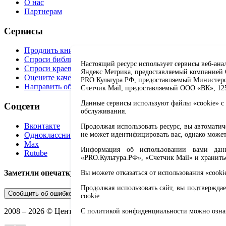
О нас
Партнерам
Сервисы
Продлить книгу
Спроси библиотекаря
Настоящий ресурс использует сервисы веб-ана
Спроси краеведа
Яндекс Метрика, предоставляемый компанией О
Оцените качество услуг
PRO.Культура.РФ, предоставляемый Министерств
Направить обращение директору
Счетчик Mail, предоставляемый ООО «ВК», 1251
Данные сервисы используют файлы «cookie» с 
Соцсети
обслуживания.
Вконтакте
Продолжая использовать ресурс, вы автомати
Одноклассники
не может идентифицировать вас, однако может
Max
Информация об использовании вами данно
Rutube
«PRO.Культура.РФ», «Счетчик Mail» и хранить
Заметили опечатку? Выделите текст с ошибкой и нажмите 
Вы можете отказаться от использования «cooki
Продолжая использовать сайт, вы подтверждае
Сообщить об ошибке
cookie.
2008 –
2026
© Централизованная городская библиотечная систе
С политикой конфиденциальности можно озн