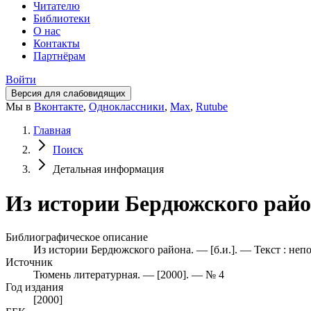
Читателю
Библиотеки
О нас
Контакты
Партнёрам
Войти
Версия для слабовидящих
Мы в
Вконтакте
,
Одноклассники
,
Max
,
Rutube
Главная
Поиск
Детальная информация
Из истории Бердюжского район
Библиографическое описание
Из истории Бердюжского района. — [б.и.]. — Текст : неп
Источник
Тюмень литературная. — [2000]. — № 4
Год издания
[2000]