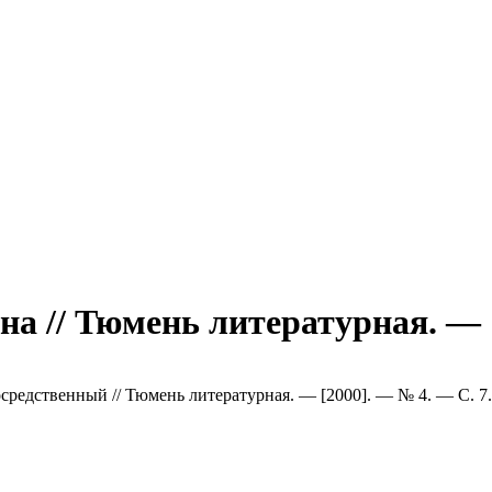
а // Тюмень литературная. — 
осредственный // Тюмень литературная. — [2000]. — № 4. — С. 7.