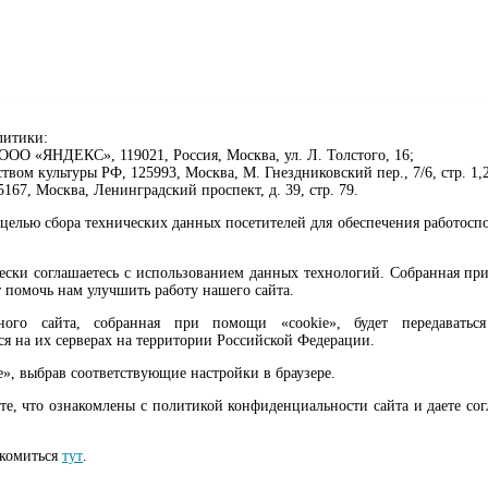
литики:
ОО «ЯНДЕКС», 119021, Россия, Москва, ул. Л. Толстого, 16;
ом культуры РФ, 125993, Москва, М. Гнездниковский пер., 7/6, стр. 1,2
67, Москва, Ленинградский проспект, д. 39, стр. 79.
целью сбора технических данных посетителей для обеспечения работосп
чески соглашаетесь с использованием данных технологий. Собранная п
 помочь нам улучшить работу нашего сайта.
го сайта, собранная при помощи «cookie», будет передаваться 
ся на их серверах на территории Российской Федерации.
клавиши Ctrl+Enter или ссылку ниже
e», выбрав соответствующие настройки в браузере.
те, что ознакомлены с политикой конфиденциальности сайта и даете со
ма, 6+
акомиться
тут
.