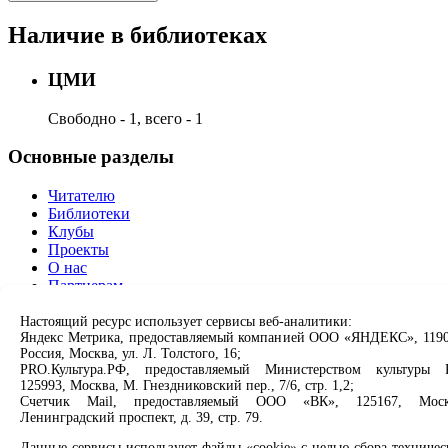
Наличие в библиотеках
ЦМИ
Свободно - 1, всего - 1
Основные разделы
Читателю
Библиотеки
Клубы
Проекты
О нас
Партнерам
Сервисы
Настоящий ресурс использует сервисы веб-аналитики:
Яндекс Метрика, предоставляемый компанией ООО «ЯНДЕКС», 1190
Россия, Москва, ул. Л. Толстого, 16;
Продлить книгу
PRO.Культура.РФ, предоставляемый Министерством культуры 
Спроси библиотекаря
125993, Москва, М. Гнездниковский пер., 7/6, стр. 1,2;
Спроси краеведа
Счетчик Mail, предоставляемый ООО «ВК», 125167, Моск
Оцените качество услуг
Ленинградский проспект, д. 39, стр. 79.
Направить обращение директору
Данные сервисы используют файлы «cookie» с целью сбора техничес