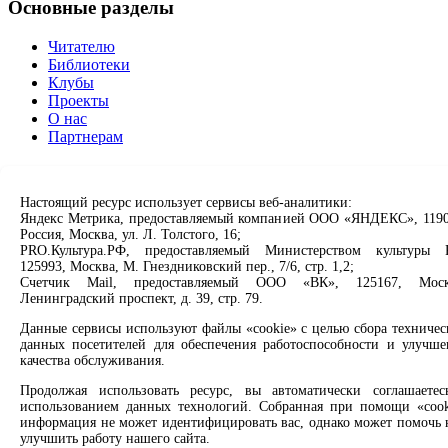
Основные разделы
Читателю
Библиотеки
Клубы
Проекты
О нас
Партнерам
Сервисы
Настоящий ресурс использует сервисы веб-аналитики:
Продлить книгу
Яндекс Метрика, предоставляемый компанией ООО «ЯНДЕКС», 1190
Спроси библиотекаря
Россия, Москва, ул. Л. Толстого, 16;
Спроси краеведа
PRO.Культура.РФ, предоставляемый Министерством культуры 
125993, Москва, М. Гнездниковский пер., 7/6, стр. 1,2;
Оцените качество услуг
Счетчик Mail, предоставляемый ООО «ВК», 125167, Моск
Направить обращение директору
Ленинградский проспект, д. 39, стр. 79.
Соцсети
Данные сервисы используют файлы «cookie» с целью сбора техничес
данных посетителей для обеспечения работоспособности и улучше
качества обслуживания.
Вконтакте
Одноклассники
Продолжая использовать ресурс, вы автоматически соглашаетес
Max
использованием данных технологий. Собранная при помощи «cook
Rutube
информация не может идентифицировать вас, однако может помочь 
улучшить работу нашего сайта.