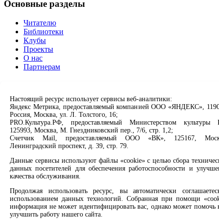
Основные разделы
Читателю
Библиотеки
Клубы
Проекты
О нас
Партнерам
Сервисы
Настоящий ресурс использует сервисы веб-аналитики:
Продлить книгу
Яндекс Метрика, предоставляемый компанией ООО «ЯНДЕКС», 1190
Спроси библиотекаря
Россия, Москва, ул. Л. Толстого, 16;
Спроси краеведа
PRO.Культура.РФ, предоставляемый Министерством культуры 
125993, Москва, М. Гнездниковский пер., 7/6, стр. 1,2;
Оцените качество услуг
Счетчик Mail, предоставляемый ООО «ВК», 125167, Моск
Направить обращение директору
Ленинградский проспект, д. 39, стр. 79.
Соцсети
Данные сервисы используют файлы «cookie» с целью сбора техничес
данных посетителей для обеспечения работоспособности и улучше
качества обслуживания.
Вконтакте
Одноклассники
Продолжая использовать ресурс, вы автоматически соглашаетес
Max
использованием данных технологий. Собранная при помощи «cook
Rutube
информация не может идентифицировать вас, однако может помочь 
улучшить работу нашего сайта.