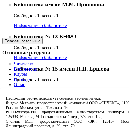
Библиотека имени М.М. Пришвина
Свободно - 1, всего - 1
Информация о библиотеке
Библиотека № 13 ВНФО
Показать остальные
Свободно - 1, всего - 1
Основные разделы
Информация о библиотеке
Читателю
Библиотека № 15 имени П.П. Ершова
Библиотеки
Клубы
Проекты
Свободно - 1, всего - 1
О нас
Информация о библиотеке
Партнерам
Настоящий ресурс использует сервисы веб-аналитики:
Библиотека № 2 имени А.А. Гришина
Сервисы
Яндекс Метрика, предоставляемый компанией ООО «ЯНДЕКС», 1190
Россия, Москва, ул. Л. Толстого, 16;
Свободно - 1, всего - 1
Продлить книгу
PRO.Культура.РФ, предоставляемый Министерством культуры 
125993, Москва, М. Гнездниковский пер., 7/6, стр. 1,2;
Спроси библиотекаря
Информация о библиотеке
Счетчик Mail, предоставляемый ООО «ВК», 125167, Моск
Спроси краеведа
Ленинградский проспект, д. 39, стр. 79.
Оцените качество услуг