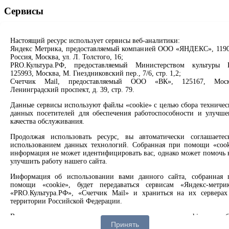
Сервисы
Продлить книгу
Спроси библиотекаря
Настоящий ресурс использует сервисы веб-аналитики:
Яндекс Метрика, предоставляемый компанией ООО «ЯНДЕКС», 1190
Спроси краеведа
Россия, Москва, ул. Л. Толстого, 16;
Оцените качество услуг
PRO.Культура.РФ, предоставляемый Министерством культуры 
Направить обращение директору
125993, Москва, М. Гнездниковский пер., 7/6, стр. 1,2;
Счетчик Mail, предоставляемый ООО «ВК», 125167, Моск
Соцсети
Ленинградский проспект, д. 39, стр. 79.
Данные сервисы используют файлы «cookie» с целью сбора техничес
Вконтакте
данных посетителей для обеспечения работоспособности и улучше
Одноклассники
качества обслуживания.
Max
Rutube
Продолжая использовать ресурс, вы автоматически соглашаетес
использованием данных технологий. Собранная при помощи «cook
информация не может идентифицировать вас, однако может помочь 
Заметили опечатку? Выделите текст с ошибкой и нажмите
улучшить работу нашего сайта.
клавиши Ctrl+Enter или ссылку ниже
Информация об использовании вами данного сайта, собранная 
помощи «cookie», будет передаваться сервисам «Яндекс-метрик
Сообщить об ошибке
«PRO.Культура.РФ», «Счетчик Mail» и храниться на их серверах
территории Российской Федерации.
2008 –
2026
© Централизованная городская библиотечная
система, 6+
Вы можете отказаться от использования «cookie», выб
Принять
соответствующие настройки в браузере.