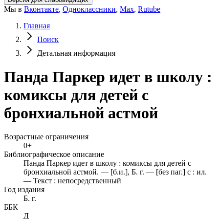
Мы в
Вконтакте
,
Одноклассники
,
Max
,
Rutube
Главная
Поиск
Детальная информация
Панда Паркер идет в школу :
комиксы для детей с
бронхиальной астмой
Возрастные ограничения
0+
Библиографическое описание
Панда Паркер идет в школу : комиксы для детей с
бронхиальной астмой. — [б.и.], Б. г. — [без паг.] с : ил.
— Текст : непосредственный
Год издания
Б. г.
ББК
Д