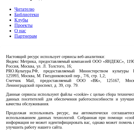
Читателю
Библиотеки
Клубы
Проекты
О нас
Партнерам
Сервисы
Настоящий ресурс использует сервисы веб-аналитики:
Продлить книгу
Яндекс Метрика, предоставляемый компанией ООО «ЯНДЕКС», 1190
Спроси библиотекаря
Россия, Москва, ул. Л. Толстого, 16;
Спроси краеведа
PRO.Культура.РФ, предоставляемый Министерством культуры 
Оцените качество услуг
125993, Москва, М. Гнездниковский пер., 7/6, стр. 1,2;
Направить обращение директору
Счетчик Mail, предоставляемый ООО «ВК», 125167, Моск
Ленинградский проспект, д. 39, стр. 79.
Соцсети
Данные сервисы используют файлы «cookie» с целью сбора техничес
данных посетителей для обеспечения работоспособности и улучше
Вконтакте
качества обслуживания.
Одноклассники
Продолжая использовать ресурс, вы автоматически соглашаетес
Max
использованием данных технологий. Собранная при помощи «cook
Rutube
информация не может идентифицировать вас, однако может помочь 
улучшить работу нашего сайта.
Заметили опечатку? Выделите текст с ошибкой и нажмите