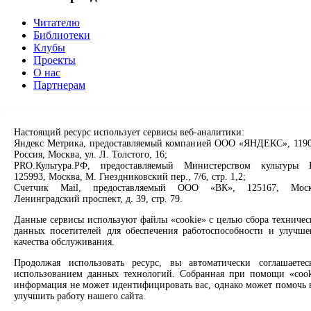
Читателю
Библиотеки
Клубы
Проекты
О нас
Партнерам
Сервисы
Настоящий ресурс использует сервисы веб-аналитики:
Продлить книгу
Яндекс Метрика, предоставляемый компанией ООО «ЯНДЕКС», 1190
Спроси библиотекаря
Россия, Москва, ул. Л. Толстого, 16;
Спроси краеведа
PRO.Культура.РФ, предоставляемый Министерством культуры 
Оцените качество услуг
125993, Москва, М. Гнездниковский пер., 7/6, стр. 1,2;
Счетчик Mail, предоставляемый ООО «ВК», 125167, Моск
Направить обращение директору
Ленинградский проспект, д. 39, стр. 79.
Соцсети
Данные сервисы используют файлы «cookie» с целью сбора техничес
данных посетителей для обеспечения работоспособности и улучше
Вконтакте
качества обслуживания.
Одноклассники
Продолжая использовать ресурс, вы автоматически соглашаетес
Max
использованием данных технологий. Собранная при помощи «cook
Rutube
информация не может идентифицировать вас, однако может помочь 
улучшить работу нашего сайта.
Заметили опечатку? Выделите текст с ошибкой и нажмите