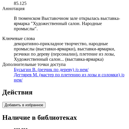
85.125
Аннотация
В тюменском Выставочном зале открылась выставка-
ярмарка "Художественный салон. Народные
промыслы".
Ключевые слова
декоративно-прикладное творчество, народные
промыслы (выставки-ярмарки), выставки-ярмарки,
резчики по дереву (персоналии), плетение из лозы,
Художественный салон... (выставка-ярмарка)
Дополнительные точки доступа
Бусыгин В. (резчик по дереву) /о нем/
Дегтярев М. (мастер по плетению из лозы и соломки) /о
нем/
Действия
Добавить в избранное
Наличие в библиотеках