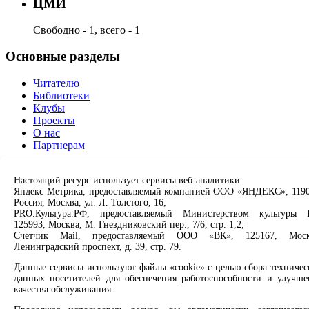
ЦМИ
Свободно - 1, всего - 1
Основные разделы
Читателю
Библиотеки
Клубы
Проекты
О нас
Партнерам
Сервисы
Настоящий ресурс использует сервисы веб-аналитики:
Яндекс Метрика, предоставляемый компанией ООО «ЯНДЕКС», 1190
Продлить книгу
Россия, Москва, ул. Л. Толстого, 16;
Спроси библиотекаря
PRO.Культура.РФ, предоставляемый Министерством культуры 
Спроси краеведа
125993, Москва, М. Гнездниковский пер., 7/6, стр. 1,2;
Оцените качество услуг
Счетчик Mail, предоставляемый ООО «ВК», 125167, Моск
Ленинградский проспект, д. 39, стр. 79.
Направить обращение директору
Данные сервисы используют файлы «cookie» с целью сбора техничес
Соцсети
данных посетителей для обеспечения работоспособности и улучше
качества обслуживания.
Вконтакте