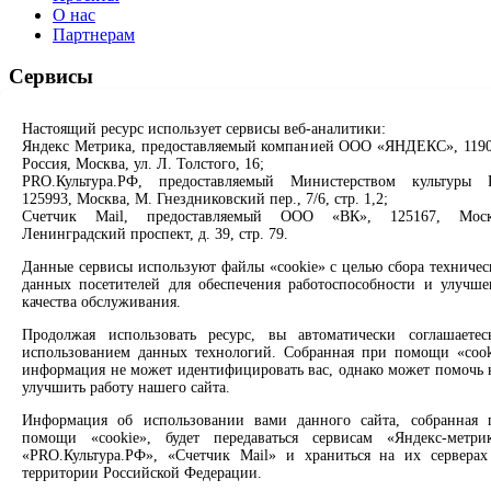
О нас
Партнерам
Сервисы
Продлить книгу
Настоящий ресурс использует сервисы веб-аналитики:
Спроси библиотекаря
Яндекс Метрика, предоставляемый компанией ООО «ЯНДЕКС», 1190
Спроси краеведа
Россия, Москва, ул. Л. Толстого, 16;
Оцените качество услуг
PRO.Культура.РФ, предоставляемый Министерством культуры 
Направить обращение директору
125993, Москва, М. Гнездниковский пер., 7/6, стр. 1,2;
Счетчик Mail, предоставляемый ООО «ВК», 125167, Моск
Ленинградский проспект, д. 39, стр. 79.
Соцсети
Данные сервисы используют файлы «cookie» с целью сбора техничес
Вконтакте
данных посетителей для обеспечения работоспособности и улучше
Одноклассники
качества обслуживания.
Max
Продолжая использовать ресурс, вы автоматически соглашаетес
Rutube
использованием данных технологий. Собранная при помощи «cook
информация не может идентифицировать вас, однако может помочь 
Заметили опечатку? Выделите текст с ошибкой и нажмите
улучшить работу нашего сайта.
клавиши Ctrl+Enter или ссылку ниже
Информация об использовании вами данного сайта, собранная 
помощи «cookie», будет передаваться сервисам «Яндекс-метрик
Сообщить об ошибке
«PRO.Культура.РФ», «Счетчик Mail» и храниться на их серверах
территории Российской Федерации.
2008 –
2026
© Централизованная городская библиотечная