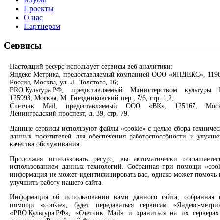
Проекты
О нас
Партнерам
Сервисы
Продлить книгу
Настоящий ресурс использует сервисы веб-аналитики:
Спроси библиотекаря
Яндекс Метрика, предоставляемый компанией ООО «ЯНДЕКС», 1190
Спроси краеведа
Россия, Москва, ул. Л. Толстого, 16;
PRO.Культура.РФ, предоставляемый Министерством культуры 
Оцените качество услуг
125993, Москва, М. Гнездниковский пер., 7/6, стр. 1,2;
Направить обращение директору
Счетчик Mail, предоставляемый ООО «ВК», 125167, Моск
Ленинградский проспект, д. 39, стр. 79.
Соцсети
Данные сервисы используют файлы «cookie» с целью сбора техничес
данных посетителей для обеспечения работоспособности и улучше
Вконтакте
качества обслуживания.
Одноклассники
Max
Продолжая использовать ресурс, вы автоматически соглашаетес
Rutube
использованием данных технологий. Собранная при помощи «cook
информация не может идентифицировать вас, однако может помочь 
улучшить работу нашего сайта.
Заметили опечатку? Выделите текст с ошибкой и нажмите
клавиши Ctrl+Enter или ссылку ниже
Информация об использовании вами данного сайта, собранная 
помощи «cookie», будет передаваться сервисам «Яндекс-метрик
Сообщить об ошибке
«PRO.Культура.РФ», «Счетчик Mail» и храниться на их серверах