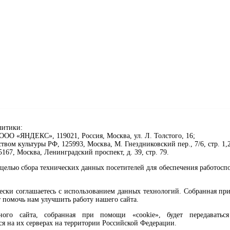
литики:
ОО «ЯНДЕКС», 119021, Россия, Москва, ул. Л. Толстого, 16;
ом культуры РФ, 125993, Москва, М. Гнездниковский пер., 7/6, стр. 1,2
67, Москва, Ленинградский проспект, д. 39, стр. 79.
целью сбора технических данных посетителей для обеспечения работосп
чески соглашаетесь с использованием данных технологий. Собранная п
 помочь нам улучшить работу нашего сайта.
го сайта, собранная при помощи «cookie», будет передаваться 
ся на их серверах на территории Российской Федерации.