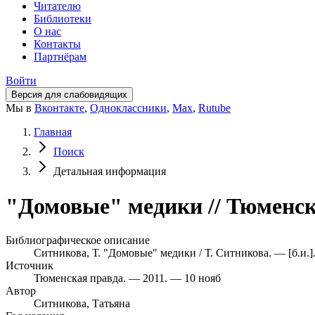
Читателю
Библиотеки
О нас
Контакты
Партнёрам
Войти
Версия для слабовидящих
Мы в
Вконтакте
,
Одноклассники
,
Max
,
Rutube
Главная
Поиск
Детальная информация
"Домовые" медики // Тюменска
Библиографическое описание
Ситникова, Т. "Домовые" медики / Т. Ситникова. — [б.и.]
Источник
Тюменская правда. — 2011. — 10 нояб
Автор
Ситникова, Татьяна