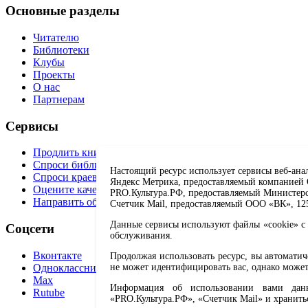
Основные разделы
Читателю
Библиотеки
Клубы
Проекты
О нас
Партнерам
Сервисы
Продлить книгу
Спроси библиотекаря
Настоящий ресурс использует сервисы веб-ана
Спроси краеведа
Яндекс Метрика, предоставляемый компанией О
Оцените качество услуг
PRO.Культура.РФ, предоставляемый Министерств
Направить обращение директору
Счетчик Mail, предоставляемый ООО «ВК», 1251
Данные сервисы используют файлы «cookie» с 
Соцсети
обслуживания.
Вконтакте
Продолжая использовать ресурс, вы автомати
Одноклассники
не может идентифицировать вас, однако может
Max
Информация об использовании вами данно
Rutube
«PRO.Культура.РФ», «Счетчик Mail» и хранить