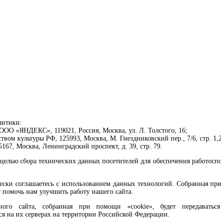
литики:
ОО «ЯНДЕКС», 119021, Россия, Москва, ул. Л. Толстого, 16;
ом культуры РФ, 125993, Москва, М. Гнездниковский пер., 7/6, стр. 1,2
67, Москва, Ленинградский проспект, д. 39, стр. 79.
целью сбора технических данных посетителей для обеспечения работосп
чески соглашаетесь с использованием данных технологий. Собранная п
 помочь нам улучшить работу нашего сайта.
го сайта, собранная при помощи «cookie», будет передаваться 
ся на их серверах на территории Российской Федерации.