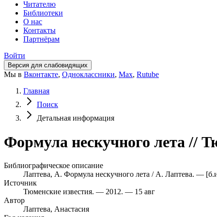
Читателю
Библиотеки
О нас
Контакты
Партнёрам
Войти
Версия для слабовидящих
Мы в
Вконтакте
,
Одноклассники
,
Max
,
Rutube
Главная
Поиск
Детальная информация
Формула нескучного лета // Т
Библиографическое описание
Лаптева, А. Формула нескучного лета / А. Лаптева. — [б.и
Источник
Тюменские известия. — 2012. — 15 авг
Автор
Лаптева, Анастасия