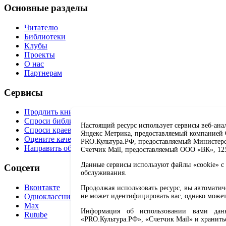
Основные разделы
Читателю
Библиотеки
Клубы
Проекты
О нас
Партнерам
Сервисы
Продлить книгу
Спроси библиотекаря
Настоящий ресурс использует сервисы веб-ана
Спроси краеведа
Яндекс Метрика, предоставляемый компанией О
Оцените качество услуг
PRO.Культура.РФ, предоставляемый Министерств
Направить обращение директору
Счетчик Mail, предоставляемый ООО «ВК», 1251
Данные сервисы используют файлы «cookie» с 
Соцсети
обслуживания.
Вконтакте
Продолжая использовать ресурс, вы автомати
Одноклассники
не может идентифицировать вас, однако может
Max
Информация об использовании вами данно
Rutube
«PRO.Культура.РФ», «Счетчик Mail» и хранить