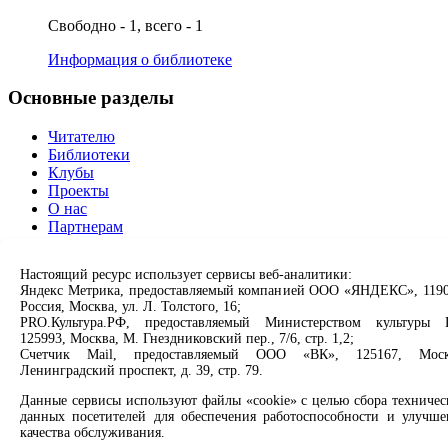
Свободно - 1, всего - 1
Информация о библиотеке
Основные разделы
Читателю
Библиотеки
Клубы
Проекты
О нас
Партнерам
Сервисы
Настоящий ресурс использует сервисы веб-аналитики:
Яндекс Метрика, предоставляемый компанией ООО «ЯНДЕКС», 1190
Продлить книгу
Россия, Москва, ул. Л. Толстого, 16;
Спроси библиотекаря
PRO.Культура.РФ, предоставляемый Министерством культуры 
125993, Москва, М. Гнездниковский пер., 7/6, стр. 1,2;
Спроси краеведа
Счетчик Mail, предоставляемый ООО «ВК», 125167, Моск
Оцените качество услуг
Ленинградский проспект, д. 39, стр. 79.
Направить обращение директору
Данные сервисы используют файлы «cookie» с целью сбора техничес
Соцсети
данных посетителей для обеспечения работоспособности и улучше
качества обслуживания.