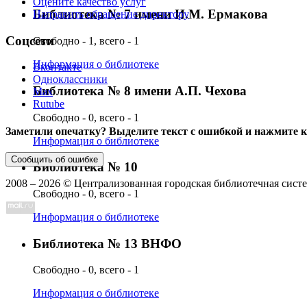
Оцените качество услуг
Библиотека № 7 имени И.М. Ермакова
Направить обращение директору
Соцсети
Свободно - 1, всего - 1
Информация о библиотеке
Вконтакте
Одноклассники
Библиотека № 8 имени А.П. Чехова
Max
Rutube
Свободно - 0, всего - 1
Заметили опечатку? Выделите текст с ошибкой и нажмите 
Информация о библиотеке
Сообщить об ошибке
Библиотека № 10
2008 –
2026
© Централизованная городская библиотечная систе
Свободно - 0, всего - 1
Информация о библиотеке
Библиотека № 13 ВНФО
Свободно - 0, всего - 1
Информация о библиотеке