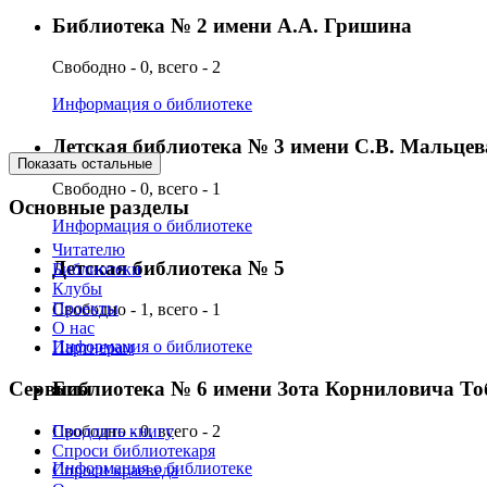
Библиотека № 2 имени А.А. Гришина
Свободно - 0, всего - 2
Информация о библиотеке
Детская библиотека № 3 имени С.В. Мальцев
Показать остальные
Свободно - 0, всего - 1
Основные разделы
Информация о библиотеке
Читателю
Детская библиотека № 5
Библиотеки
Клубы
Проекты
Свободно - 1, всего - 1
О нас
Информация о библиотеке
Партнерам
Библиотека № 6 имени Зота Корниловича Т
Сервисы
Свободно - 0, всего - 2
Продлить книгу
Спроси библиотекаря
Информация о библиотеке
Спроси краеведа