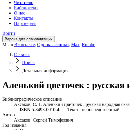
Читателю
Библиотеки
О нас
Контакты
Партнёрам
Войти
Версия для слабовидящих
Мы в
Вконтакте
,
Одноклассники
,
Max
,
Rutube
Главная
Поиск
Детальная информация
Аленький цветочек : русская 
Библиографическое описание
Аксаков, С. Т. Аленький цветочек : русская народная сказ
— ISBN 5-8493-0010-4. — Текст : непосредственный
Автор
Аксаков, Сергей Тимофеевич
Год издания