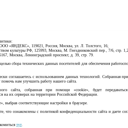
литики:
ОО «ЯНДЕКС», 119021, Россия, Москва, ул. Л. Толстого, 16;
ом культуры РФ, 125993, Москва, М. Гнездниковский пер., 7/6, стр. 1,2
67, Москва, Ленинградский проспект, д. 39, стр. 79.
целью сбора технических данных посетителей для обеспечения работосп
чески соглашаетесь с использованием данных технологий. Собранная п
 помочь нам улучшить работу нашего сайта.
го сайта, собранная при помощи «cookie», будет передаваться 
ся на их серверах на территории Российской Федерации.
клавиши Ctrl+Enter или ссылку ниже
e», выбрав соответствующие настройки в браузере.
те, что ознакомлены с политикой конфиденциальности сайта и даете со
ма, 6+
акомиться
тут
.