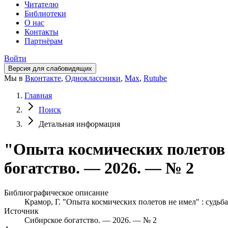
Читателю
Библиотеки
О нас
Контакты
Партнёрам
Войти
Версия для слабовидящих
Мы в
Вконтакте
,
Одноклассники
,
Max
,
Rutube
Главная
Поиск
Детальная информация
"Опыта космических полетов н
богатство. — 2026. — № 2
Библиографическое описание
Крамор, Г. "Опыта космических полетов не имел" : судьба
Источник
Сибирское богатство. — 2026. — № 2