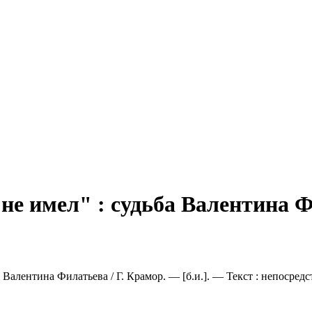
е имел" : судьба Валентина Ф
 Валентина Филатьева / Г. Крамор. — [б.и.]. — Текст : непосред