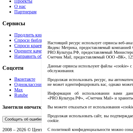
Проекты
О нас
Партнерам
Сервисы
Продлить книгу
Спроси библиотекаря
Настоящий ресурс использует сервисы веб-ана
Спроси краеведа
Яндекс Метрика, предоставляемый компанией О
Оцените качество услуг
PRO.Культура.РФ, предоставляемый Министерств
Направить обращение директору
Счетчик Mail, предоставляемый ООО «ВК», 1251
Данные сервисы используют файлы «cookie» с 
Соцсети
обслуживания.
Вконтакте
Продолжая использовать ресурс, вы автомати
Одноклассники
не может идентифицировать вас, однако может
Max
Информация об использовании вами данно
Rutube
«PRO.Культура.РФ», «Счетчик Mail» и хранить
Заметили опечатку? Выделите текст с ошибкой и нажмите 
Вы можете отказаться от использования «cooki
Продолжая использовать сайт, вы подтверждае
Сообщить об ошибке
cookie.
2008 –
2026
© Централизованная городская библиотечная систе
С политикой конфиденциальности можно озн