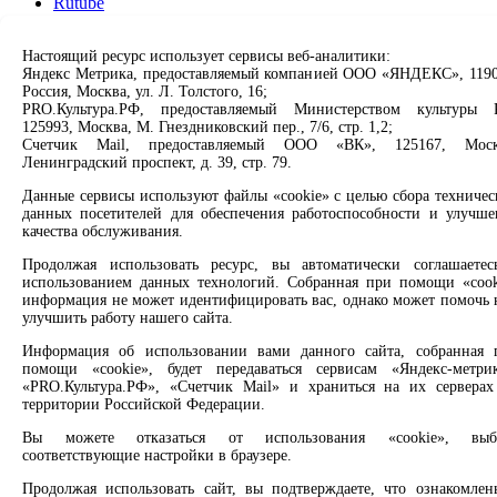
Rutube
Свободно - 1, всего - 1
Заметили опечатку? Выделите текст с ошибкой и нажмите
Настоящий ресурс использует сервисы веб-аналитики:
Информация о библиотеке
клавиши Ctrl+Enter или ссылку ниже
Яндекс Метрика, предоставляемый компанией ООО «ЯНДЕКС», 1190
Россия, Москва, ул. Л. Толстого, 16;
Индустриальный парк «Литера»
PRO.Культура.РФ, предоставляемый Министерством культуры 
Сообщить об ошибке
125993, Москва, М. Гнездниковский пер., 7/6, стр. 1,2;
Счетчик Mail, предоставляемый ООО «ВК», 125167, Моск
Свободно - 1, всего - 1
2008 –
2026
© Централизованная городская библиотечная
Ленинградский проспект, д. 39, стр. 79.
система, 6+
Информация о библиотеке
Данные сервисы используют файлы «cookie» с целью сбора техничес
данных посетителей для обеспечения работоспособности и улучше
Центр семейного чтения имени
качества обслуживания.
А.С.Пушкина
Продолжая использовать ресурс, вы автоматически соглашаетес
использованием данных технологий. Собранная при помощи «cook
Свободно - 1, всего - 1
информация не может идентифицировать вас, однако может помочь 
улучшить работу нашего сайта.
Информация о библиотеке
Информация об использовании вами данного сайта, собранная 
помощи «cookie», будет передаваться сервисам «Яндекс-метрик
Библиотека истории города имени Андрея
«PRO.Культура.РФ», «Счетчик Mail» и храниться на их серверах
Ивановича Текутьева
территории Российской Федерации.
Вы можете отказаться от использования «cookie», выб
Свободно - 1, всего - 1
соответствующие настройки в браузере.
Информация о библиотеке
Продолжая использовать сайт, вы подтверждаете, что ознакомлен