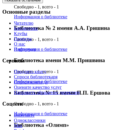
Показать остальные
Свободно - 1, всего - 1
Основные разделы
Информация о библиотеке
Читателю
Библиотека № 2 имени А.А. Гришина
Библиотеки
Клубы
Проекты
Свободно - 1, всего - 1
О нас
Информация о библиотеке
Партнерам
Библиотека имени М.М. Пришвина
Сервисы
Свободно - 1, всего - 1
Продлить книгу
Спроси библиотекаря
Информация о библиотеке
Спроси краеведа
Оцените качество услуг
Библиотека № 15 имени П.П. Ершова
Направить обращение директору
Соцсети
Свободно - 1, всего - 1
Информация о библиотеке
Вконтакте
Одноклассники
Библиотека «Олимп»
Max