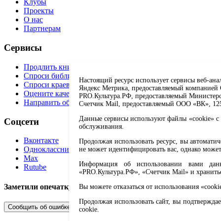
Клубы
Проекты
О нас
Партнерам
Сервисы
Продлить книгу
Спроси библиотекаря
Настоящий ресурс использует сервисы веб-ана
Спроси краеведа
Яндекс Метрика, предоставляемый компанией О
Оцените качество услуг
PRO.Культура.РФ, предоставляемый Министерств
Направить обращение директору
Счетчик Mail, предоставляемый ООО «ВК», 1251
Данные сервисы используют файлы «cookie» с 
Соцсети
обслуживания.
Вконтакте
Продолжая использовать ресурс, вы автомати
Одноклассники
не может идентифицировать вас, однако может
Max
Информация об использовании вами данно
Rutube
«PRO.Культура.РФ», «Счетчик Mail» и хранить
Заметили опечатку? Выделите текст с ошибкой и нажмите 
Вы можете отказаться от использования «cooki
Продолжая использовать сайт, вы подтверждае
Сообщить об ошибке
cookie.