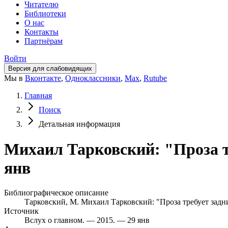
Читателю
Библиотеки
О нас
Контакты
Партнёрам
Войти
Версия для слабовидящих
Мы в
Вконтакте
,
Одноклассники
,
Max
,
Rutube
Главная
Поиск
Детальная информация
Михаил Тарковский: "Проза тре
янв
Библиографическое описание
Тарковский, М. Михаил Тарковский: "Проза требует задницы
Источник
Вслух о главном. — 2015. — 29 янв