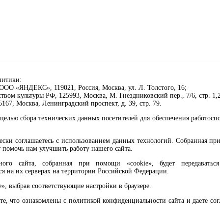
литики:
ОО «ЯНДЕКС», 119021, Россия, Москва, ул. Л. Толстого, 16;
ом культуры РФ, 125993, Москва, М. Гнездниковский пер., 7/6, стр. 1,2
67, Москва, Ленинградский проспект, д. 39, стр. 79.
целью сбора технических данных посетителей для обеспечения работосп
чески соглашаетесь с использованием данных технологий. Собранная п
 помочь нам улучшить работу нашего сайта.
го сайта, собранная при помощи «cookie», будет передаваться 
ся на их серверах на территории Российской Федерации.
клавиши Ctrl+Enter или ссылку ниже
e», выбрав соответствующие настройки в браузере.
те, что ознакомлены с политикой конфиденциальности сайта и даете со