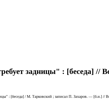
бует задницы" : [беседа] // В
" : [беседа] / М. Тарковский ; записал П. Захаров. — [б.и.] // 