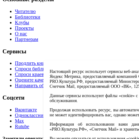
Читателю
Библиотеки
Клубы
Проекты
О нас
Партнерам
Сервисы
Продлить книгу
Спроси библиотекаря
Настоящий ресурс использует сервисы веб-ана
Спроси краеведа
Яндекс Метрика, предоставляемый компанией О
Оцените качество услуг
PRO.Культура.РФ, предоставляемый Министерств
Направить обращение директору
Счетчик Mail, предоставляемый ООО «ВК», 1251
Данные сервисы используют файлы «cookie» с 
Соцсети
обслуживания.
Вконтакте
Продолжая использовать ресурс, вы автомати
Одноклассники
не может идентифицировать вас, однако может
Max
Информация об использовании вами данно
Rutube
«PRO.Культура.РФ», «Счетчик Mail» и хранить
Заметили опечатку? Выделите текст с ошибкой и нажмите 
Вы можете отказаться от использования «cooki