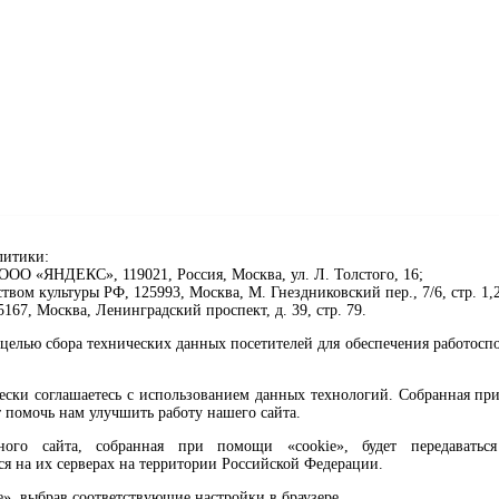
литики:
ОО «ЯНДЕКС», 119021, Россия, Москва, ул. Л. Толстого, 16;
ом культуры РФ, 125993, Москва, М. Гнездниковский пер., 7/6, стр. 1,2
67, Москва, Ленинградский проспект, д. 39, стр. 79.
целью сбора технических данных посетителей для обеспечения работосп
чески соглашаетесь с использованием данных технологий. Собранная п
 помочь нам улучшить работу нашего сайта.
го сайта, собранная при помощи «cookie», будет передаваться 
ся на их серверах на территории Российской Федерации.
клавиши Ctrl+Enter или ссылку ниже
e», выбрав соответствующие настройки в браузере.